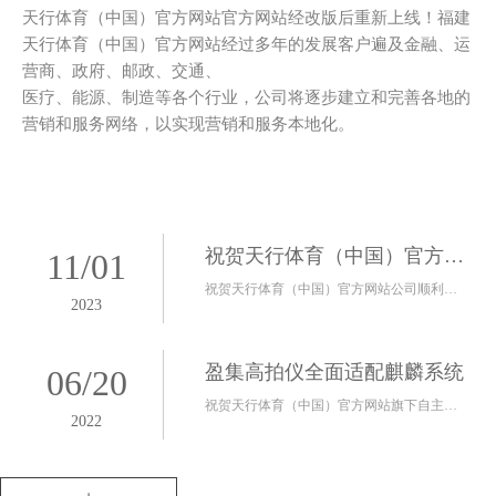
天行体育（中国）官方网站官方网站经改版后重新上线！福建
天行体育（中国）官方网站经过多年的发展客户遍及金融、运
营商、政府、邮政、交通、
医疗、能源、制造等各个行业，公司将逐步建立和完善各地的
营销和服务网络，以实现营销和服务本地化。
祝贺天行体育（中国）官方网站公司顺利入驻福州软件园
11
/
01
祝贺天行体育（中国）官方网站公司顺利入驻福州软件园！因业务发展需要，天行体育（中国）官方网站已于2023年10月从福州金山科技企业孵化器顺利迁入福州软件园F区。新起点、新梦想！天行体育（中国）官方网站公司仍将秉承初心，继续砥砺前行追寻梦想！
2023
盈集高拍仪全面适配麒麟系统
06
/
20
祝贺天行体育（中国）官方网站旗下自主品牌产品——“盈集”系列高拍仪全面通过麒麟软件各版本适配，并获得麒麟软件NeoCertify认证证书！ 薄薄的一纸证书，却充分表明天行体育（中国）官方网站信息在国产化的征程上又迈进了一步！不...
2022