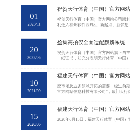
祝贺天行体育（中国）官方网
01
祝贺天行体育（中国）官方网站公司顺利
2023/11
利迁入福州软件园F区。新起点、新梦想
盈集高拍仪全面适配麒麟系统
20
祝贺天行体育（中国）官方网站旗下自主品牌
2022/06
一纸证书，却充分表明天行体育（中国）
福建天行体育（中国）官方网
10
应市场及业务领域开拓的需要，经过前期
2021/09
官方网站信息科技有限公司”，厦门天行
福建天行体育（中国）官方网站顺
15
2020年6月15日，福建天行体育（中国
2020/06