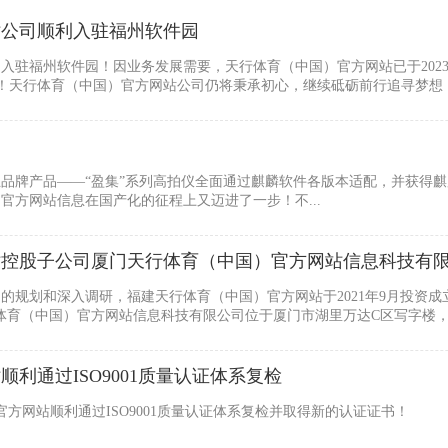
站公司顺利入驻福州软件园
入驻福州软件园！因业务发展需要，天行体育（中国）官方网站已于2023
！天行体育（中国）官方网站公司仍将秉承初心，继续砥砺前行追寻梦想
产品——“盈集”系列高拍仪全面通过麒麟软件各版本适配，并获得麒麟软件NeoC
官方网站信息在国产化的征程上又迈进了一步！不...
站控股子公司厦门天行体育（中国）官方网站信息科技有
的规划和深入调研，福建天行体育（中国）官方网站于2021年9月投资成
体育（中国）官方网站信息科技有限公司位于厦门市湖里万达C区写字楼，主
利通过ISO9001质量认证体系复检
）官方网站顺利通过ISO9001质量认证体系复检并取得新的认证证书！