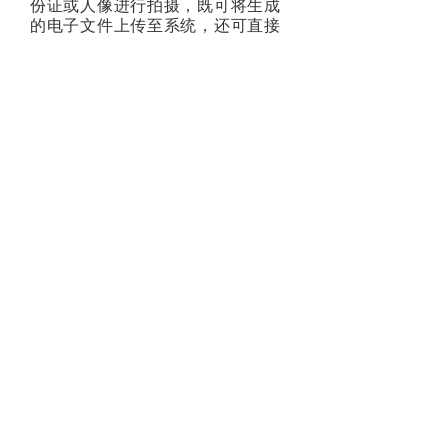
份证或人像进行拍摄，既可将生成
的电子文件上传至系统，还可直接
1:1打印；
3、使用盈集高拍仪对所拍摄的文档
进行OCR识别，将图片文档转化为
可编辑文档，免去重复录入的工
作。
天行体育（中国）官方网站 版权所有 备案号：
闽ICP备
12020805号
MK体育（国际）官方网站
mksports
MK体育（中国区）官方
|
|
网站
MK体育(中国)官方网站
MK在线登录
mk体育「中国」
|
|
|
官方网站
天行平台
天行体育（中国）官方网站
MK网页版登
|
|
|