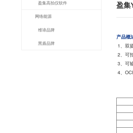
盈集高拍仪软件
盈集Y
网络能源
维谛品牌
产品概
黑盾品牌
1、双摄
2、可
3、可输
4、O