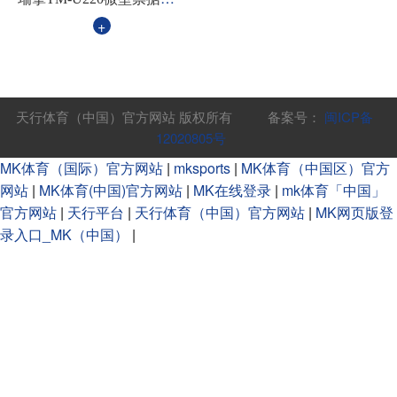
+
天行体育（中国）官方网站 版权所有 备案号：
闽ICP备
12020805号
MK体育（国际）官方网站
mksports
MK体育（中国区）官方
|
|
网站
MK体育(中国)官方网站
MK在线登录
mk体育「中国」
|
|
|
官方网站
天行平台
天行体育（中国）官方网站
MK网页版登
|
|
|
录入口_MK（中国）
|