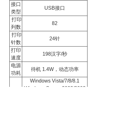
接口
USB接口
类型
打印
82
列数
打印
24针
针数
打印
198汉字/秒
速度
电源
待机 1.4W，动态功率
功耗
Windows Vista/7/8/8.1
Windows Server 2003/2003
适用
R2/2008/2008 R2/2012/2012
系统
R2 Mac OS X
(10.6/10.7/10.8/10.9/10.10)
Linux
电源
220-240V
电压