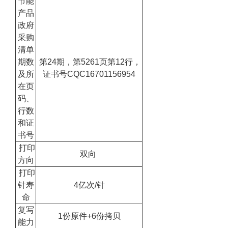
节能
产品
政府
采购
清单
期数
第24期，第5261页第12行，
及所
证书号CQC16701156954
在页
码、
行数
和证
书号
打印
双向
方向
打印
针寿
4亿次/针
命
复写
1份原件+6份拷贝
能力