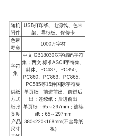
随机
USB打印线、电源线、色带
附件
架、导纸板、保修卡
色带
1000万字符
寿命
中文 GB18030汉字编码字符
集；西文 标准ASCII字符集、
字符
斜体、PC437、PC850、
集
PC860、PC863、PC865、
PC585等15种国际字符集
供纸
单页纸：前进前出、前进后
方式
出；连续纸：后进前出
纸张
单页纸：65～297mm；连续
宽度
纸：65～297mm
产品
380×220×168mm(不含导纸
尺寸
板)